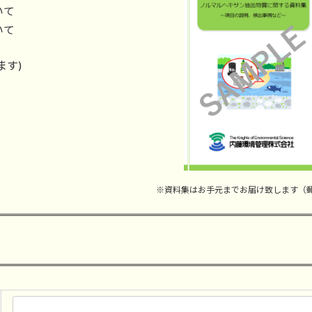
いて
いて
ます)
※資料集はお手元までお届け致します（