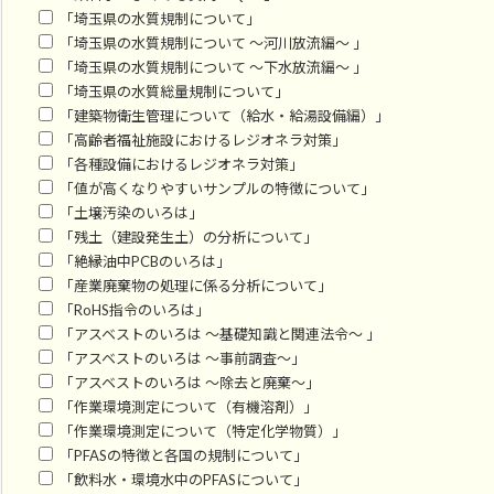
「埼玉県の水質規制について」
「埼玉県の水質規制について ～河川放流編～ 」
「埼玉県の水質規制について ～下水放流編～ 」
「埼玉県の水質総量規制について」
「建築物衛生管理について（給水・給湯設備編）」
「高齢者福祉施設におけるレジオネラ対策」
「各種設備におけるレジオネラ対策」
「値が高くなりやすいサンプルの特徴について」
「土壌汚染のいろは」
「残土（建設発生土）の分析について」
「絶縁油中PCBのいろは」
「産業廃棄物の処理に係る分析について」
「RoHS指令のいろは」
「アスベストのいろは ～基礎知識と関連法令～ 」
「アスベストのいろは ～事前調査～」
「アスベストのいろは ～除去と廃棄～」
「作業環境測定について（有機溶剤）」
「作業環境測定について（特定化学物質）」
「PFASの特徴と各国の規制について」
「飲料水・環境水中のPFASについて」