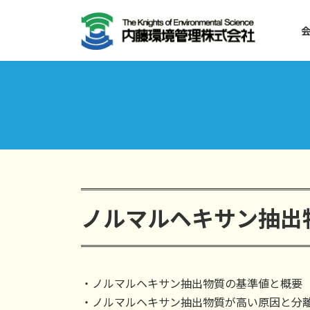
コ
ナ
ン
ビ
テ
ゲ
ン
ー
ツ
シ
へ
ョ
ス
ン
キ
に
ッ
移
プ
動
ノルマルヘキサン抽出
・ノルマルヘキサン抽出物質の基準値と概要
・ノルマルヘキサン抽出物質が高い原因と分