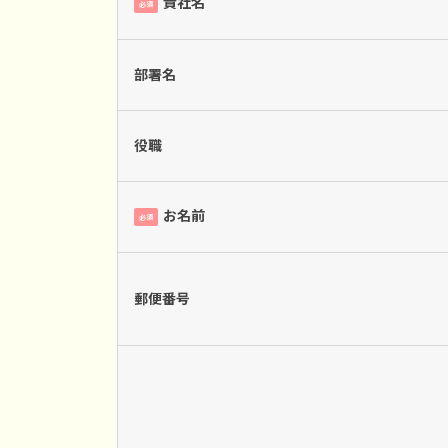
貴社名
必須
部署名
役職
お名前
必須
郵便番号