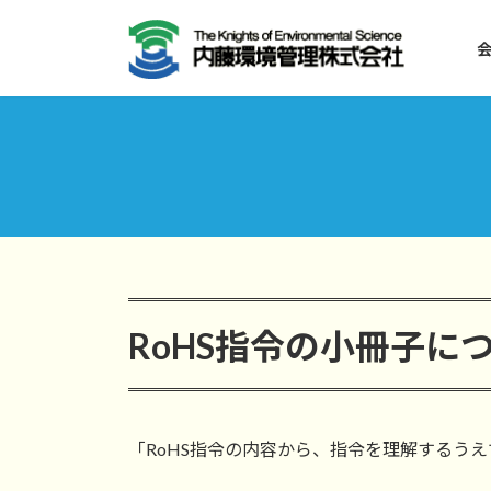
コ
ナ
ン
ビ
テ
ゲ
ン
ー
ツ
シ
へ
ョ
ス
ン
キ
に
ッ
移
プ
動
RoHS指令の小冊子に
「RoHS指令の内容から、指令を理解するう