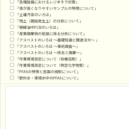
「各種設備におけるレジオネラ対策」
「値が高くなりやすいサンプルの特徴について」
「土壌汚染のいろは」
「残土（建設発生土）の分析について」
「絶縁油中PCBのいろは」
「産業廃棄物の処理に係る分析について」
「アスベストのいろは ～基礎知識と関連法令～ 」
「アスベストのいろは ～事前調査～」
「アスベストのいろは ～除去と廃棄～」
「作業環境測定について（有機溶剤）」
「作業環境測定について（特定化学物質）」
「PFASの特徴と各国の規制について」
「飲料水・環境水中のPFASについて」