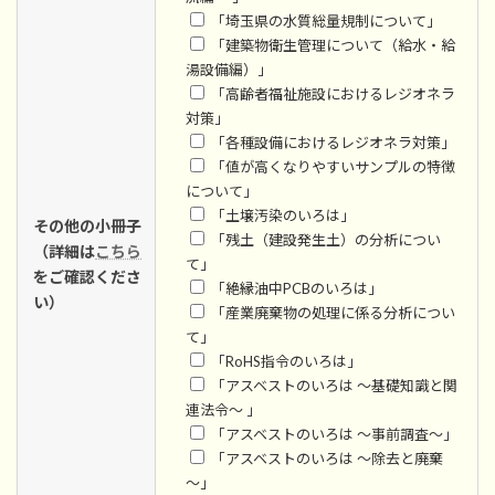
「埼玉県の水質総量規制について」
「建築物衛生管理について（給水・給
湯設備編）」
「高齢者福祉施設におけるレジオネラ
対策」
「各種設備におけるレジオネラ対策」
「値が高くなりやすいサンプルの特徴
について」
「土壌汚染のいろは」
その他の小冊子
「残土（建設発生土）の分析につい
（詳細は
こちら
て」
をご確認くださ
「絶縁油中PCBのいろは」
い）
「産業廃棄物の処理に係る分析につい
て」
「RoHS指令のいろは」
「アスベストのいろは ～基礎知識と関
連法令～ 」
「アスベストのいろは ～事前調査～」
「アスベストのいろは ～除去と廃棄
～」